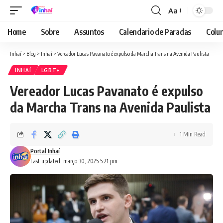
Aa
Font
Resizer
Home
Sobre
Assuntos
Calendario de Paradas
Colun
Inhaí
>
Blog
>
Inhaí
>
Vereador Lucas Pavanato é expulso da Marcha Trans na Avenida Paulista
INHAÍ
LGBT+
Vereador Lucas Pavanato é expulso
da Marcha Trans na Avenida Paulista
1 Min Read
Portal Inhaí
Last updated: março 30, 2025 5:21 pm