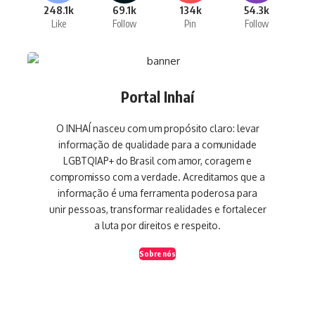
248.1k
69.1k
134k
54.3k
Like
Follow
Pin
Follow
Portal Inhaí
O INHAÍ nasceu com um propósito claro: levar
informação de qualidade para a comunidade
LGBTQIAP+ do Brasil com amor, coragem e
compromisso com a verdade. Acreditamos que a
informação é uma ferramenta poderosa para
unir pessoas, transformar realidades e fortalecer
a luta por direitos e respeito.
Sobre nós