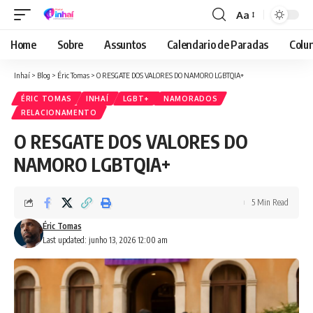
Aa
Font
Resizer
Home
Sobre
Assuntos
Calendario de Paradas
Colun
Inhaí
>
Blog
>
Éric Tomas
>
O RESGATE DOS VALORES DO NAMORO LGBTQIA+
ÉRIC TOMAS
INHAÍ
LGBT+
NAMORADOS
RELACIONAMENTO
O RESGATE DOS VALORES DO
NAMORO LGBTQIA+
5 Min Read
Éric Tomas
Last updated: junho 13, 2026 12:00 am