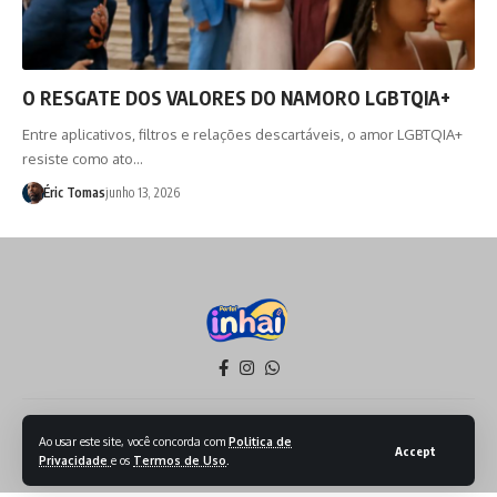
O RESGATE DOS VALORES DO NAMORO LGBTQIA+
Entre aplicativos, filtros e relações descartáveis, o amor LGBTQIA+
resiste como ato…
Éric Tomas
junho 13, 2026
Política de Privacidade
Termos de Serviço
Ao usar este site, você concorda com
Politica de
Accept
Privacidade
e os
Termos de Uso
.
Todos os Direitos reservados - 2026 - Produzido por Sept Mídia