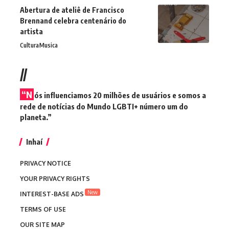
Abertura de ateliê de Francisco
Brennand celebra centenário do
artista
Cultura
Musica
//
“N
ós influenciamos 20 milhões de usuários e somos a
rede de notícias do Mundo LGBTI+ número um do
planeta.”
Inhaí
PRIVACY NOTICE
YOUR PRIVACY RIGHTS
New
INTEREST-BASE ADS
TERMS OF USE
OUR SITE MAP