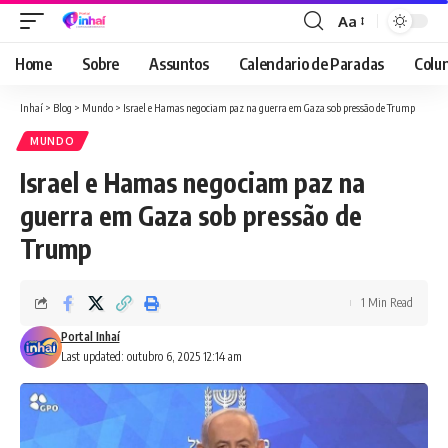
Aa
Font
Resizer
Home
Sobre
Assuntos
Calendario de Paradas
Colun
Inhaí
>
Blog
>
Mundo
>
Israel e Hamas negociam paz na guerra em Gaza sob pressão de Trump
MUNDO
Israel e Hamas negociam paz na
guerra em Gaza sob pressão de
Trump
1 Min Read
Portal Inhaí
Last updated: outubro 6, 2025 12:14 am