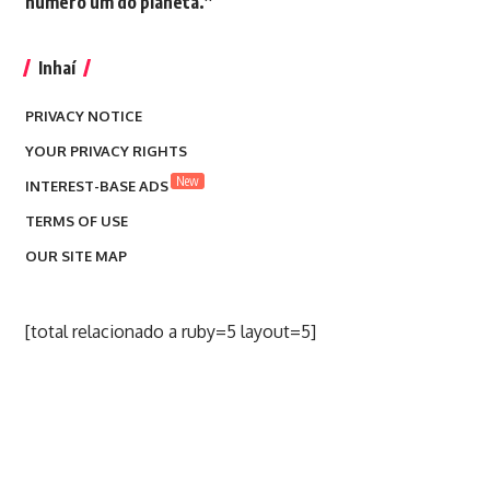
número um do planeta.”
Inhaí
PRIVACY NOTICE
YOUR PRIVACY RIGHTS
New
INTEREST-BASE ADS
TERMS OF USE
OUR SITE MAP
[total relacionado a ruby=5 layout=5]