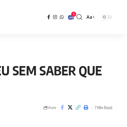
9
Aa
Font
Resizer
EU SEM SABER QUE
7 Min Read
Share