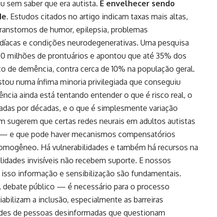
u sem saber que era autista.
E envelhecer sendo
de
. Estudos citados no artigo indicam taxas mais altas,
ranstornos de humor, epilepsia, problemas
rdíacas e condições neurodegenerativas. Uma pesquisa
0 milhões de prontuários e apontou que até 35% dos
co de demência, contra cerca de 10% na população geral.
tou numa ínfima minoria privilegiada que conseguiu
ncia ainda está tentando entender o que é risco real, o
sadas por décadas, e o que é simplesmente variação
sugerem que certas redes neurais em adultos autistas
 — e que pode haver mecanismos compensatórios
omogêneo. Há vulnerabilidades e também há recursos na
lidades invisíveis não recebem suporte. E nossos
 isso informação e sensibilização são fundamentais.
a, debate público — é necessário para o processo
iabilizam a inclusão, especialmente as barreiras
titudes de pessoas desinformadas que questionam