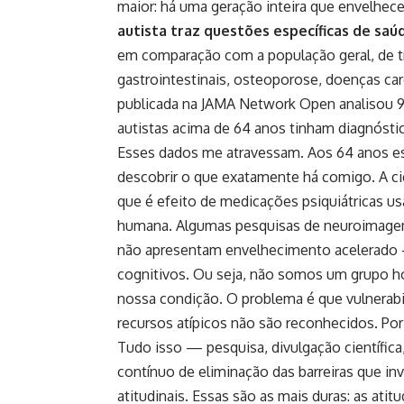
maior: há uma geração inteira que envelhece
autista traz questões específicas de saú
em comparação com a população geral, de t
gastrointestinais, osteoporose, doenças ca
publicada na JAMA Network Open analisou 9
autistas acima de 64 anos tinham diagnósti
Esses dados me atravessam. Aos 64 anos es
descobrir o que exatamente há comigo. A ciê
que é efeito de medicações psiquiátricas u
humana. Algumas pesquisas de neuroimagem 
não apresentam envelhecimento acelerado
cognitivos. Ou seja, não somos um grupo h
nossa condição. O problema é que vulnerabi
recursos atípicos não são reconhecidos. Por
Tudo isso — pesquisa, divulgação científic
contínuo de eliminação das barreiras que inv
atitudinais. Essas são as mais duras: as a