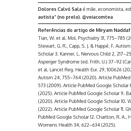
Dolores Calvó Sala
é mãe, economista, edu
autista” (no prelo).
@veiacomtea
Referências do artigo de Miryam Naddaf
Tian, W. et al. Mol. Psychiatry 31, 775–785 
Stewart, G. R., Capp, S. J. & Happé, F. Auti
Scholar 3. Kanner, L. Nervous Child 2, 217–2
Asperger Syndrome (ed. Frith, U.) 37–92 (Cam
et al. Lancet Reg. Health Eur. 29, 100626 (20
Autism 24, 755–764 (2020). Article PubMed G
573 (2009). Article PubMed Google Scholar 8
(2025). Article PubMed Google Scholar 9. Bathe
(2020). Article PubMed Google Scholar 10. Wal
(2022). Article PubMed Google Scholar 11. Gha
PubMed Google Scholar 12. Charlton, R. A., Ha
Womens Health 34, 622–634 (2025).