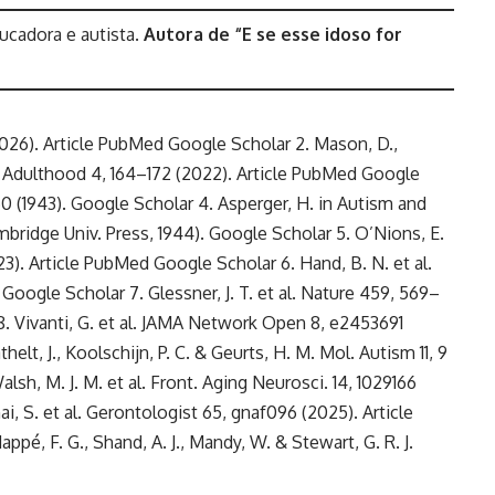
cadora e autista.
Autora de “E se esse idoso for
(2026). Article PubMed Google Scholar 2. Mason, D.,
sm Adulthood 4, 164–172 (2022). Article PubMed Google
50 (1943). Google Scholar 4. Asperger, H. in Autism and
bridge Univ. Press, 1944). Google Scholar 5. O’Nions, E.
23). Article PubMed Google Scholar 6. Hand, B. N. et al.
oogle Scholar 7. Glessner, J. T. et al. Nature 459, 569–
. Vivanti, G. et al. JAMA Network Open 8, e2453691
lt, J., Koolschijn, P. C. & Geurts, H. M. Mol. Autism 11, 9
sh, M. J. M. et al. Front. Aging Neurosci. 14, 1029166
i, S. et al. Gerontologist 65, gnaf096 (2025). Article
ppé, F. G., Shand, A. J., Mandy, W. & Stewart, G. R. J.