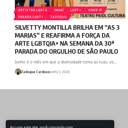
ARTISTAS LGBTS
INHAÍ
LGBT+
ONDE IR
PARADA LGBT+
ZADOQUE
SILVETTY MONTILLA BRILHA EM “AS 3
MARIAS” E REAFIRMA A FORÇA DA
ARTE LGBTQIA+ NA SEMANA DA 30ª
PARADA DO ORGULHO DE SÃO PAULO
Junho é o mês em que a diversidade toma as ruas, os…
Zadoque Cardoso
junho 3, 2026
Ao usar este site, você concorda com