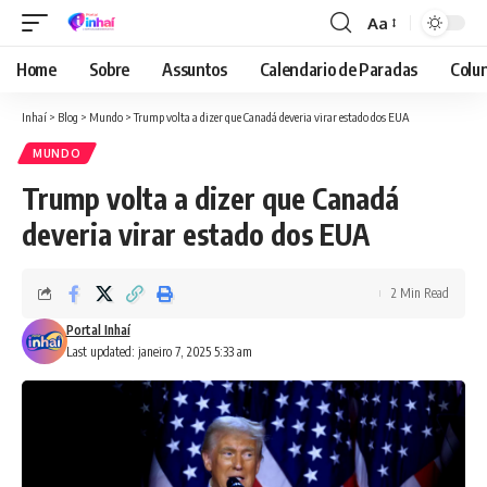
Aa
Font
Resizer
Home
Sobre
Assuntos
Calendario de Paradas
Colun
Inhaí
>
Blog
>
Mundo
>
Trump volta a dizer que Canadá deveria virar estado dos EUA
MUNDO
Trump volta a dizer que Canadá
deveria virar estado dos EUA
2 Min Read
Portal Inhaí
Last updated: janeiro 7, 2025 5:33 am