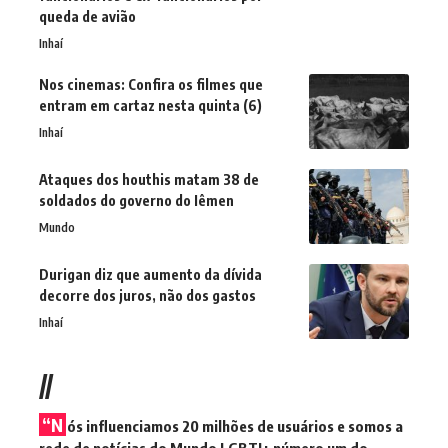
queda de avião
Inhaí
Nos cinemas: Confira os filmes que
entram em cartaz nesta quinta (6)
Inhaí
Ataques dos houthis matam 38 de
soldados do governo do Iêmen
Mundo
Durigan diz que aumento da dívida
decorre dos juros, não dos gastos
Inhaí
//
“N
ós influenciamos 20 milhões de usuários e somos a
rede de notícias do Mundo LGBTI+ número um do