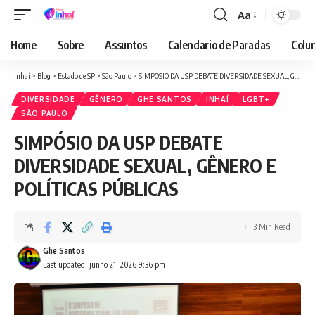
Aa
Font
Resizer
Home
Sobre
Assuntos
Calendario de Paradas
Colun
Inhaí
>
Blog
>
Estado de SP
>
São Paulo
>
SIMPÓSIO DA USP DEBATE DIVERSIDADE SEXUAL, GÊNERO E POLÍTICAS PÚBLICAS
DIVERSIDADE
GÊNERO
GHE SANTOS
INHAÍ
LGBT+
SÃO PAULO
SIMPÓSIO DA USP DEBATE
DIVERSIDADE SEXUAL, GÊNERO E
POLÍTICAS PÚBLICAS
3 Min Read
Ghe Santos
Last updated: junho 21, 2026 9:36 pm