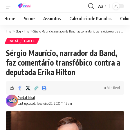
Aa
Font
Resizer
Home
Sobre
Assuntos
Calendario de Paradas
Colun
Inhaí
>
Blog
>
Inhaí
>
Sérgio Maurício, narrador da Band, faz comentário transfóbico contra a deputada Erika Hilton
INHAÍ
LGBT+
Sérgio Maurício, narrador da Band,
faz comentário transfóbico contra a
deputada Erika Hilton
4 Min Read
Portal Inhaí
Last updated: fevereiro 25, 2025 11:15 am