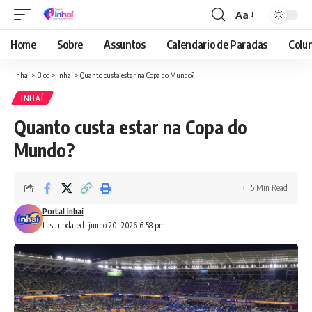
Aa
Font
Resizer
Home
Sobre
Assuntos
Calendario de Paradas
Colun
Inhaí
>
Blog
>
Inhaí
>
Quanto custa estar na Copa do Mundo?
INHAÍ
Quanto custa estar na Copa do
Mundo?
5 Min Read
Portal Inhaí
Last updated: junho 20, 2026 6:58 pm