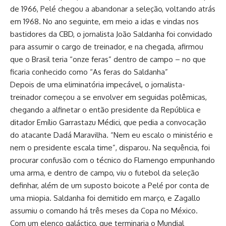
de 1966, Pelé chegou a abandonar a seleção, voltando atrás
em 1968. No ano seguinte, em meio a idas e vindas nos
bastidores da CBD, o jornalista João Saldanha foi convidado
para assumir o cargo de treinador, e na chegada, afirmou
que o Brasil teria “onze feras” dentro de campo – no que
ficaria conhecido como “As feras do Saldanha”
Depois de uma eliminatória impecável, o jornalista-
treinador começou a se envolver em seguidas polêmicas,
chegando a alfinetar o então presidente da República e
ditador Emílio Garrastazu Médici, que pedia a convocação
do atacante Dadá Maravilha. “Nem eu escalo o ministério e
nem o presidente escala time”, disparou. Na sequência, foi
procurar confusão com o técnico do Flamengo empunhando
uma arma, e dentro de campo, viu o futebol da seleção
definhar, além de um suposto boicote a Pelé por conta de
uma miopia. Saldanha foi demitido em março, e Zagallo
assumiu o comando há três meses da Copa no México.
Com um elenco galáctico, que terminaria o Mundial