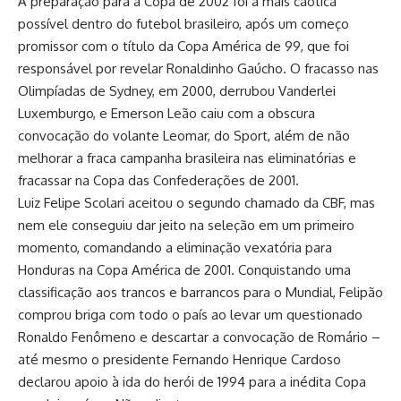
A preparação para a Copa de 2002 foi a mais caótica
possível dentro do futebol brasileiro, após um começo
promissor com o título da Copa América de 99, que foi
responsável por revelar Ronaldinho Gaúcho. O fracasso nas
Olimpíadas de Sydney, em 2000, derrubou Vanderlei
Luxemburgo, e Emerson Leão caiu com a obscura
convocação do volante Leomar, do Sport, além de não
melhorar a fraca campanha brasileira nas eliminatórias e
fracassar na Copa das Confederações de 2001.
Luiz Felipe Scolari aceitou o segundo chamado da CBF, mas
nem ele conseguiu dar jeito na seleção em um primeiro
momento, comandando a eliminação vexatória para
Honduras na Copa América de 2001. Conquistando uma
classificação aos trancos e barrancos para o Mundial, Felipão
comprou briga com todo o país ao levar um questionado
Ronaldo Fenômeno e descartar a convocação de Romário –
até mesmo o presidente Fernando Henrique Cardoso
declarou apoio à ida do herói de 1994 para a inédita Copa