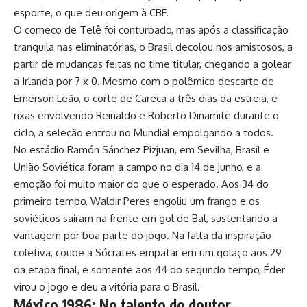
esporte, o que deu origem à CBF.
O começo de Telê foi conturbado, mas após a classificação
tranquila nas eliminatórias, o Brasil decolou nos amistosos, a
partir de mudanças feitas no time titular, chegando a golear
a Irlanda por 7 x 0. Mesmo com o polêmico descarte de
Emerson Leão, o corte de Careca a três dias da estreia, e
rixas envolvendo Reinaldo e Roberto Dinamite durante o
ciclo, a seleção entrou no Mundial empolgando a todos.
No estádio Ramón Sánchez Pizjuan, em Sevilha, Brasil e
União Soviética foram a campo no dia 14 de junho, e a
emoção foi muito maior do que o esperado. Aos 34 do
primeiro tempo, Waldir Peres engoliu um frango e os
soviéticos saíram na frente em gol de Bal, sustentando a
vantagem por boa parte do jogo. Na falta da inspiração
coletiva, coube a Sócrates empatar em um golaço aos 29
da etapa final, e somente aos 44 do segundo tempo, Éder
virou o jogo e deu a vitória para o Brasil.
México 1986: No talento do doutor