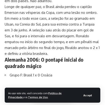
em dois países. Não adiantou.
Longe de qualquer paz, o Brasil ainda perdeu o capitão
Emerson nas vésperas da Copa, com uma lesão no ombro.
Em meio a todo esse caos, a seleção foi ao gramado em
Ulsan, na Coreia do Sul, para sua estreia contra a Turquia
em 3 de junho. A seleção saiu atrás do placar em gol de
Sas, e foi para o intervalo em desvantagem. Ronaldo
empatou no início do segundo tempo, e em um pênalti mal
marcado pelo árbitro no final do jogo, Rivaldo anotou o 2 x 1
e definiu a vitória brasileira.
Alemanha 2006: O pontapé inicial do
quadrado mágico
Grupo F: Brasil 1 x 0 Croácia
(Foto: Júlio César Guimarães/Lancepress)
Ao usar este site, você concorda com
Politica de
Na sequência do pentacampeonato, a seleção viveu uma
Accept
Privacidade
e os
Termos de Uso
.
entressafra, relegando nomes como Roque Júnior, Rivaldo,