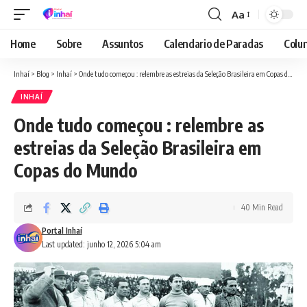
Aa
Font
Resizer
Home
Sobre
Assuntos
Calendario de Paradas
Colun
Inhaí
>
Blog
>
Inhaí
>
Onde tudo começou : relembre as estreias da Seleção Brasileira em Copas do Mundo
INHAÍ
Onde tudo começou : relembre as
estreias da Seleção Brasileira em
Copas do Mundo
40 Min Read
Portal Inhaí
Last updated: junho 12, 2026 5:04 am