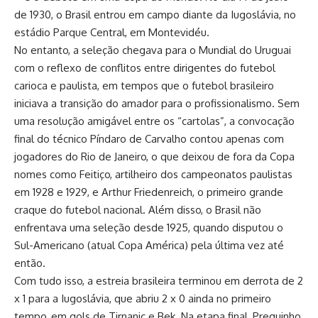
de 1930, o Brasil entrou em campo diante da Iugoslávia, no
estádio Parque Central, em Montevidéu.
No entanto, a seleção chegava para o Mundial do Uruguai
com o reflexo de conflitos entre dirigentes do futebol
carioca e paulista, em tempos que o futebol brasileiro
iniciava a transição do amador para o profissionalismo. Sem
uma resolução amigável entre os “cartolas”, a convocação
final do técnico Píndaro de Carvalho contou apenas com
jogadores do Rio de Janeiro, o que deixou de fora da Copa
nomes como Feitiço, artilheiro dos campeonatos paulistas
em 1928 e 1929, e Arthur Friedenreich, o primeiro grande
craque do futebol nacional. Além disso, o Brasil não
enfrentava uma seleção desde 1925, quando disputou o
Sul-Americano (atual Copa América) pela última vez até
então.
Com tudo isso, a estreia brasileira terminou em derrota de 2
x 1 para a Iugoslávia, que abriu 2 x 0 ainda no primeiro
tempo, em gols de Tirnanic e Bek. Na etapa final, Preguinho,