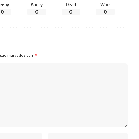
leepy
Angry
Dead
Wink
0
0
0
0
 são marcados com
*