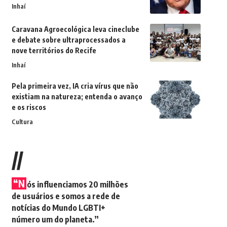
Inhaí
Caravana Agroecológica leva cineclube
e debate sobre ultraprocessados a
nove territórios do Recife
Inhaí
Pela primeira vez, IA cria vírus que não
existiam na natureza; entenda o avanço
e os riscos
Cultura
//
“N
ós influenciamos 20 milhões
de usuários e somos a rede de
notícias do Mundo LGBTI+
número um do planeta.”