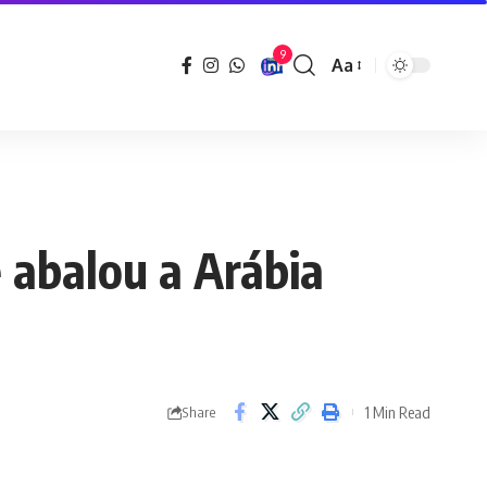
9
Aa
Font
Resizer
 abalou a Arábia
1 Min Read
Share