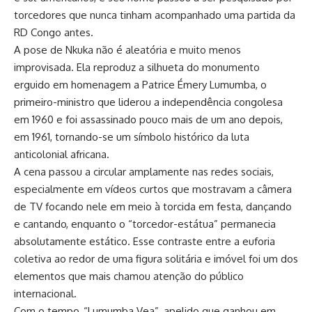
torcedores que nunca tinham acompanhado uma partida da
RD Congo antes.
A pose de Nkuka não é aleatória e muito menos
improvisada. Ela reproduz a silhueta do monumento
erguido em homenagem a Patrice Émery Lumumba, o
primeiro-ministro que liderou a independência congolesa
em 1960 e foi assassinado pouco mais de um ano depois,
em 1961, tornando-se um símbolo histórico da luta
anticolonial africana.
A cena passou a circular amplamente nas redes sociais,
especialmente em vídeos curtos que mostravam a câmera
de TV focando nele em meio à torcida em festa, dançando
e cantando, enquanto o “torcedor-estátua” permanecia
absolutamente estático. Esse contraste entre a euforia
coletiva ao redor de uma figura solitária e imóvel foi um dos
elementos que mais chamou atenção do público
internacional.
Com o tempo, “Lumumba Vea”, apelido que ganhou em