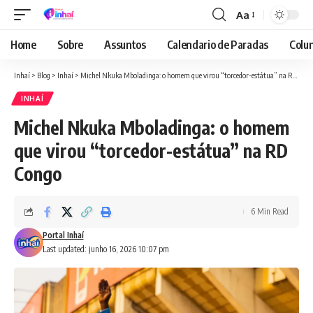
Aa
Font
Resizer
Home
Sobre
Assuntos
Calendario de Paradas
Colun
Inhaí
>
Blog
>
Inhaí
>
Michel Nkuka Mboladinga: o homem que virou “torcedor-estátua” na RD Congo
INHAÍ
Michel Nkuka Mboladinga: o homem
que virou “torcedor-estátua” na RD
Congo
6 Min Read
Portal Inhaí
Last updated: junho 16, 2026 10:07 pm