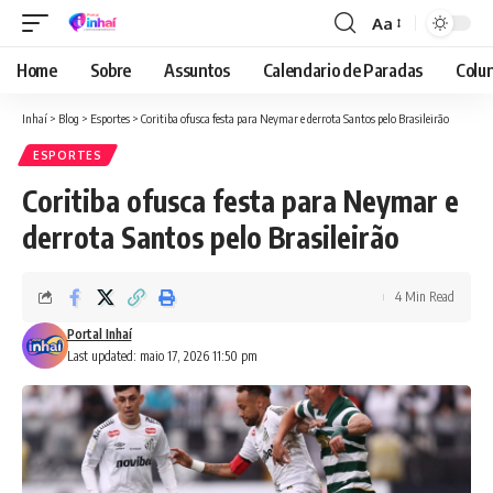
Aa
Font
Resizer
Home
Sobre
Assuntos
Calendario de Paradas
Colun
Inhaí
>
Blog
>
Esportes
>
Coritiba ofusca festa para Neymar e derrota Santos pelo Brasileirão
ESPORTES
Coritiba ofusca festa para Neymar e
derrota Santos pelo Brasileirão
4 Min Read
Portal Inhaí
Last updated: maio 17, 2026 11:50 pm