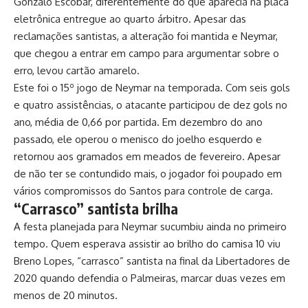
Gonzalo Escobar, diferentemente do que aparecia na placa
eletrônica entregue ao quarto árbitro. Apesar das
reclamações santistas, a alteração foi mantida e Neymar,
que chegou a entrar em campo para argumentar sobre o
erro, levou cartão amarelo.
Este foi o 15º jogo de Neymar na temporada. Com seis gols
e quatro assistências, o atacante participou de dez gols no
ano, média de 0,66 por partida. Em dezembro do ano
passado, ele operou o menisco do joelho esquerdo e
retornou aos gramados em meados de fevereiro. Apesar
de não ter se contundido mais, o jogador foi poupado em
vários compromissos do Santos para controle de carga.
“Carrasco” santista brilha
A festa planejada para Neymar sucumbiu ainda no primeiro
tempo. Quem esperava assistir ao brilho do camisa 10 viu
Breno Lopes, “carrasco” santista na final da Libertadores de
2020 quando defendia o Palmeiras, marcar duas vezes em
menos de 20 minutos.