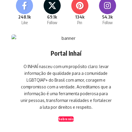
248.1k
69.1k
134k
54.3k
Like
Follow
Pin
Follow
Portal Inhaí
O INHAÍ nasceu com um propósito claro: levar
informação de qualidade para a comunidade
LGBTQIAP+ do Brasil com amor, coragem e
compromisso com a verdade. Acreditamos que a
informação é uma ferramenta poderosa para
unir pessoas, transformar realidades e fortalecer
a luta por direitos e respeito.
Sobre nós