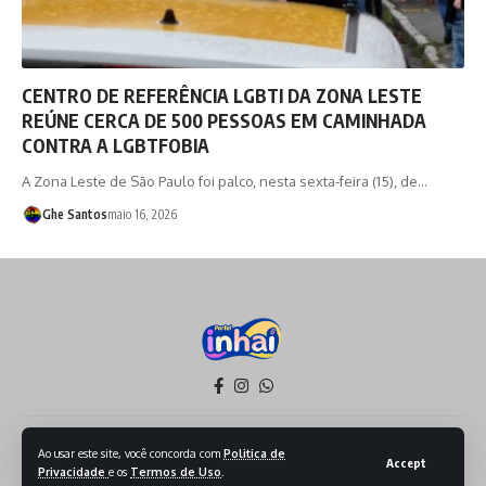
CENTRO DE REFERÊNCIA LGBTI DA ZONA LESTE
REÚNE CERCA DE 500 PESSOAS EM CAMINHADA
CONTRA A LGBTFOBIA
A Zona Leste de São Paulo foi palco, nesta sexta-feira (15), de…
Ghe Santos
maio 16, 2026
Política de Privacidade
Termos de Serviço
Ao usar este site, você concorda com
Politica de
Accept
Privacidade
e os
Termos de Uso
.
Todos os Direitos reservados - 2026 - Produzido por Sept Mídia