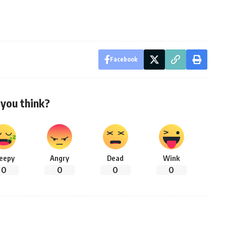
Facebook
you think?
leepy
Angry
Dead
Wink
0
0
0
0