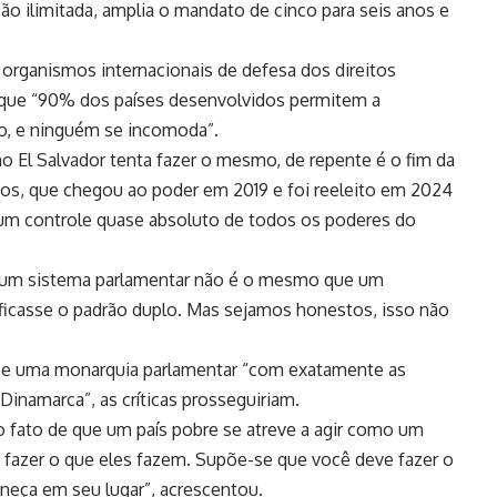
ção ilimitada, amplia o mandato de cinco para seis anos e
e organismos internacionais de defesa dos direitos
 que “90% dos países desenvolvidos permitem a
no, e ninguém se incomoda”.
 El Salvador tenta fazer o mesmo, de repente é o fim da
nos, que chegou ao poder em 2019 e foi reeleito em 2024
 um controle quase absoluto de todos os poderes do
 ‘um sistema parlamentar não é o mesmo que um
ificasse o padrão duplo. Mas sejamos honestos, isso não
sse uma monarquia parlamentar “com exatamente as
inamarca”, as críticas prosseguiriam.
o fato de que um país pobre se atreve a agir como um
 fazer o que eles fazem. Supõe-se que você deve fazer o
neça em seu lugar”, acrescentou.