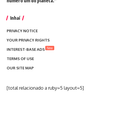
número um do planeta.”
Inhaí
PRIVACY NOTICE
YOUR PRIVACY RIGHTS
New
INTEREST-BASE ADS
TERMS OF USE
OUR SITE MAP
[total relacionado a ruby=5 layout=5]