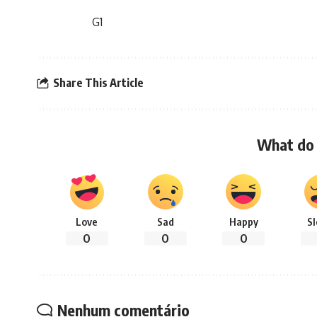
G1
Share This Article
What do 
Love
Sad
Happy
S
0
0
0
Nenhum comentário