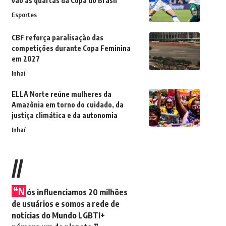
vão às quartas da Copa do Brasil
Esportes
CBF reforça paralisação das
competições durante Copa Feminina
em 2027
Inhaí
ELLA Norte reúne mulheres da
Amazônia em torno do cuidado, da
justiça climática e da autonomia
Inhaí
//
“N
ós influenciamos 20 milhões
de usuários e somos a rede de
notícias do Mundo LGBTI+