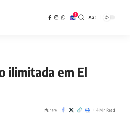
9
Aa
Font
Resizer
o ilimitada em El
4 Min Read
Share