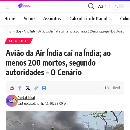
Aa
Font
Resizer
Home
Sobre
Assuntos
Calendario de Paradas
Colun
Inhaí
>
Blog
>
Alto Tiete
>
Avião da Air Índia cai na Índia; ao menos 200 mortos, segundo autoridades – O Cenário
ALTO TIETE
Avião da Air Índia cai na Índia; ao
menos 200 mortos, segundo
autoridades – O Cenário
1 Min Read
Portal Inhaí
Last updated: junho 12, 2025 3:09 pm