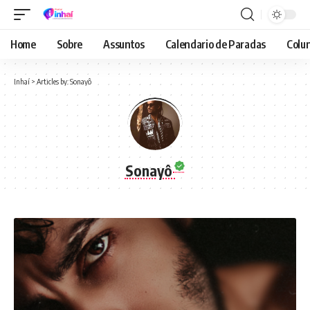
Home
Sobre
Assuntos
Calendario de Paradas
Colun
Inhaí
>
Articles by: Sonayô
Sonayô