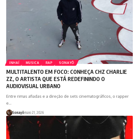
INHAÍ
MUSICA
RAP
SONAYÔ
MULTITALENTO EM FOCO: CONHEÇA CHZ CHARLIE
ZZ, O ARTISTA QUE ESTÁ REDEFININDO O
AUDIOVISUAL URBANO
Entre rimas afiadas e a direção de sets cinematográficos, o rapper
e…
Sonayô
maio 21, 2026