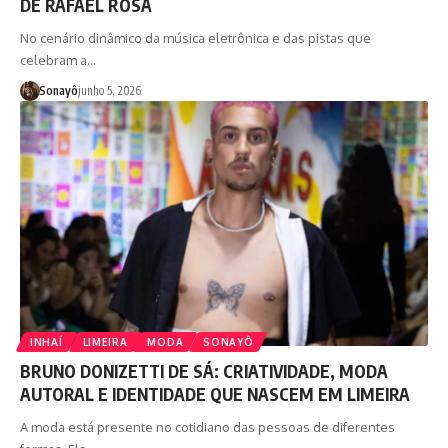
DE RAFAEL ROSA
No cenário dinâmico da música eletrônica e das pistas que
celebram a…
Sonayô
junho 5, 2026
INHAÍ
LIMEIRA
MODA
SONAYÔ
BRUNO DONIZETTI DE SÁ: CRIATIVIDADE, MODA
AUTORAL E IDENTIDADE QUE NASCEM EM LIMEIRA
A moda está presente no cotidiano das pessoas de diferentes