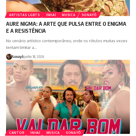
ARTISTAS LGBTS
INHAÍ
MUSICA
SONAYÔ
AURE NIGMA: A ARTE QUE PULSA ENTRE O ENIGMA
E A RESISTÊNCIA
No cenário artístico contemporâneo, onde os rótulos muitas vezes
tentam limitar a…
Sonayô
junho 18, 2026
CANTOR
INHAÍ
MUSICA
SONAYÔ