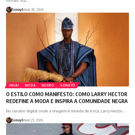
formas. Ela…
Sonayô
maio 30, 2026
INHAÍ
MODA
NEGRO
SONAYÔ
O ESTILO COMO MANIFESTO: COMO LARRY HECTOR
REDEFINE A MODA E INSPIRA A COMUNIDADE NEGRA
No cenário digital onde a imagem é moeda de troca, Larry Hector…
Sonayô
maio 25, 2026