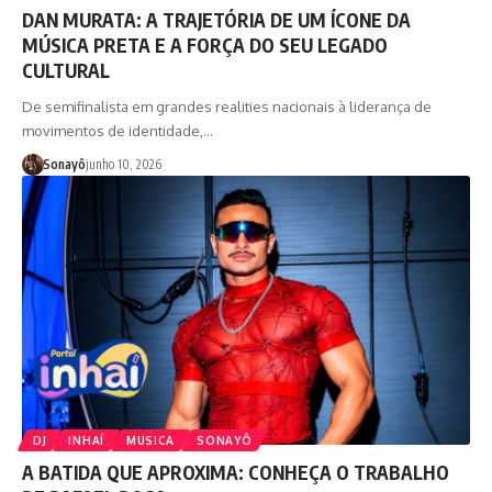
DAN MURATA: A TRAJETÓRIA DE UM ÍCONE DA
MÚSICA PRETA E A FORÇA DO SEU LEGADO
CULTURAL
De semifinalista em grandes realities nacionais à liderança de
movimentos de identidade,…
Sonayô
junho 10, 2026
DJ
INHAÍ
MUSICA
SONAYÔ
A BATIDA QUE APROXIMA: CONHEÇA O TRABALHO