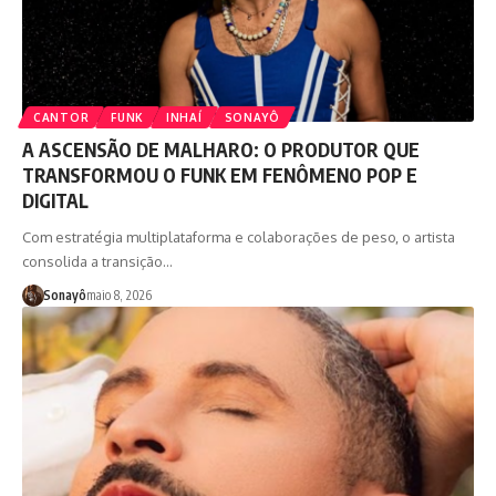
CANTOR
FUNK
INHAÍ
SONAYÔ
A ASCENSÃO DE MALHARO: O PRODUTOR QUE
TRANSFORMOU O FUNK EM FENÔMENO POP E
DIGITAL
Com estratégia multiplataforma e colaborações de peso, o artista
consolida a transição…
Sonayô
maio 8, 2026