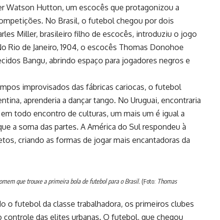
nder Watson Hutton, um escocês que protagonizou a
competições. No Brasil, o futebol chegou por dois
les Miller, brasileiro filho de escocês, introduziu o jogo
 No Rio de Janeiro, 1904, o escocês Thomas Donohoe
 tecidos Bangu, abrindo espaço para jogadores negros e
mpos improvisados das fábricas cariocas, o futebol
tina, aprenderia a dançar tango. No Uruguai, encontraria
 em todo encontro de culturas, um mais um é igual a
r que a soma das partes. A América do Sul respondeu à
etos, criando as formas de jogar mais encantadoras da
m que trouxe a primeira bola de futebol para o Brasil.
(Foto:
Thomas
o o futebol da classe trabalhadora, os primeiros clubes
 controle das elites urbanas. O futebol, que chegou