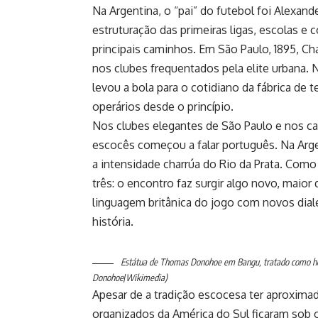
Na Argentina, o “pai” do futebol foi Alexa
estruturação das primeiras ligas, escolas e 
principais caminhos. Em São Paulo, 1895, Char
nos clubes frequentados pela elite urbana.
levou a bola para o cotidiano da fábrica de
operários desde o princípio.
Nos clubes elegantes de São Paulo e nos ca
escocês começou a falar português. Na Argen
a intensidade charrúa do Rio da Prata. Como
três: o encontro faz surgir algo novo, maio
linguagem britânica do jogo com novos dial
história.
Estátua de Thomas Donohoe em Bangu, tratado como home
Donohoe
/
Wikimedia)
Apesar de a tradição escocesa ter aproximad
organizados da América do Sul ficaram sob o