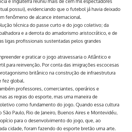
ócia e Inglaterra reuniu mais de cem mil espectadores
tual possui), evidenciando que o futebol já havia deixado
um fenômeno de alcance internacional.
olução técnica do passe curto e do jogo coletivo; da
abalhadora e a derrota do amadorismo aristocrático, e de
as ligas profissionais sustentadas pelos grandes
eender e praticar o jogo atravessaria o Atlântico e
rtil para reinvenção. Por conta das imigrações escocesas
protagonismo britânico na construção de infraestrutura
 fez global.
 também professores, comerciantes, operários e
nas as regras do esporte, mas uma maneira de
coletivo como fundamento do jogo. Quando essa cultura
São Paulo, Rio de Janeiro, Buenos Aires e Montevidéu,
opício para o desenvolvimento do jogo, que, ao
cada cidade, foram fazendo do esporte bretão uma arte.