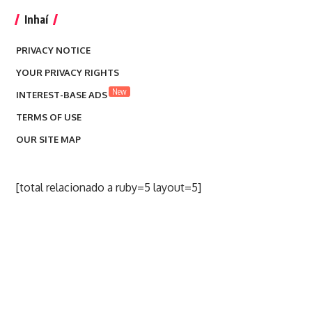
Inhaí
PRIVACY NOTICE
YOUR PRIVACY RIGHTS
New
INTEREST-BASE ADS
TERMS OF USE
OUR SITE MAP
[total relacionado a ruby=5 layout=5]