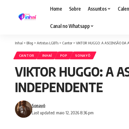
Home
Sobre
Assuntos
Calen
Canal no Whatsapp
Inhaí
>
Blog
>
Artistas LGBTs
>
Cantor
>
VIKTOR HUGGO: A ASCENSÃO DA 
CANTOR
INHAÍ
POP
SONAYÔ
VIKTOR HUGGO: A A
INDEPENDENTE
Sonayô
Last updated: maio 12, 2026 8:36 pm