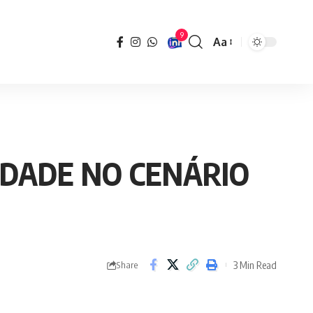
9
Aa
Font
Resizer
IDADE NO CENÁRIO
3 Min Read
Share