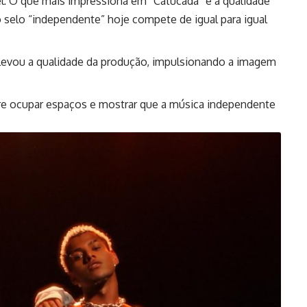
l: O que mais impressiona em “Catucada” é a qualidade
selo “independente” hoje compete de igual para igual
elevou a qualidade da produção, impulsionando a imagem
bre ocupar espaços e mostrar que a música independente