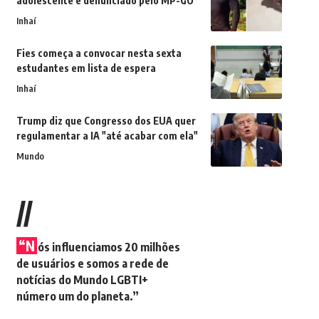
adolescente é denunciado pelo MP-GO
Inhaí
Fies começa a convocar nesta sexta
estudantes em lista de espera
Inhaí
Trump diz que Congresso dos EUA quer
regulamentar a IA "até acabar com ela"
Mundo
//
“N
ós influenciamos 20 milhões
de usuários e somos a rede de
notícias do Mundo LGBTI+
número um do planeta.”