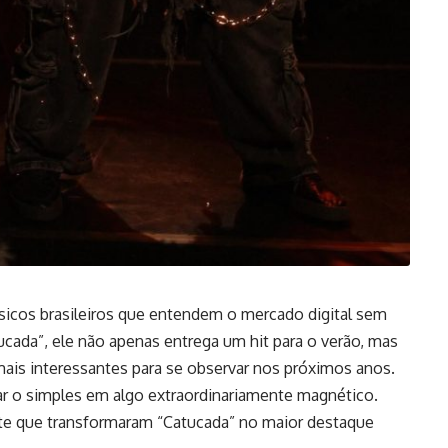
sicos brasileiros que entendem o mercado digital sem
atucada”, ele não apenas entrega um hit para o verão, mas
is interessantes para se observar nos próximos anos.
r o simples em algo extraordinariamente magnético.
ante que transformaram “Catucada” no maior destaque