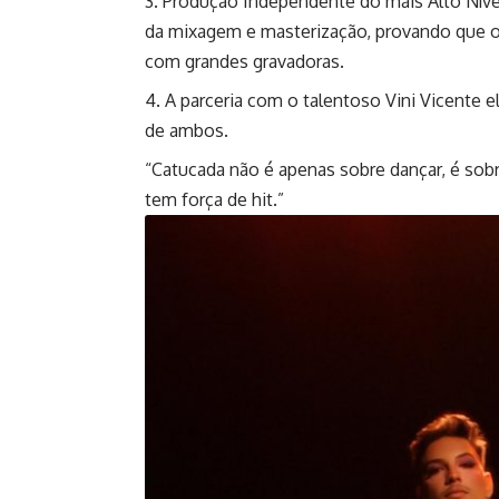
Produção Independente do mais Alto Níve
da mixagem e masterização, provando que o 
com grandes gravadoras.
A parceria com o talentoso Vini Vicente 
de ambos.
“Catucada não é apenas sobre dançar, é so
tem força de hit.”