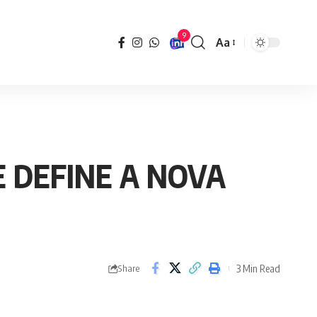
9
Aa
Font
Resizer
E DEFINE A NOVA
3 Min Read
Share