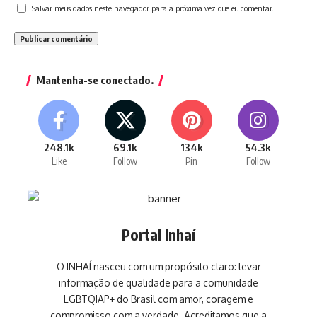
Salvar meus dados neste navegador para a próxima vez que eu comentar.
Mantenha-se conectado.
248.1k
69.1k
134k
54.3k
Like
Follow
Pin
Follow
Portal Inhaí
O INHAÍ nasceu com um propósito claro: levar
informação de qualidade para a comunidade
LGBTQIAP+ do Brasil com amor, coragem e
compromisso com a verdade. Acreditamos que a