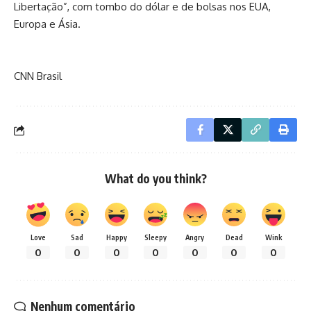
Libertação”, com
tombo do dólar e de bolsas nos EUA,
Europa e Ásia
.
CNN Brasil
What do you think?
Love
Sad
Happy
Sleepy
Angry
Dead
Wink
0
0
0
0
0
0
0
Nenhum comentário