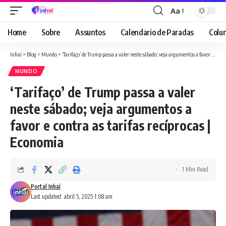
Aa
Font
Resizer
Home
Sobre
Assuntos
Calendario de Paradas
Colun
Inhaí
>
Blog
>
Mundo
>
‘Tarifaço’ de Trump passa a valer neste sábado; veja argumentos a favor e contra as tarifas recíprocas | Economia
MUNDO
‘Tarifaço’ de Trump passa a valer
neste sábado; veja argumentos a
favor e contra as tarifas recíprocas |
Economia
1 Min Read
Portal Inhaí
Last updated: abril 5, 2025 1:08 am