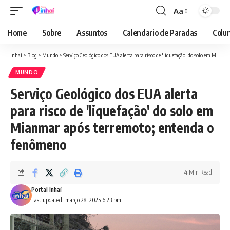
Aa
Font
Resizer
Home
Sobre
Assuntos
Calendario de Paradas
Colun
Inhaí
>
Blog
>
Mundo
>
Serviço Geológico dos EUA alerta para risco de 'liquefação' do solo em Mianmar após terremoto; entenda o fenômeno
MUNDO
Serviço Geológico dos EUA alerta
para risco de 'liquefação' do solo em
Mianmar após terremoto; entenda o
fenômeno
4 Min Read
Portal Inhaí
Last updated: março 28, 2025 6:23 pm