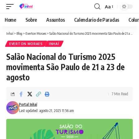
Aa
Font
Resizer
Home
Sobre
Assuntos
Calendario de Paradas
Colun
Inhaí
>
Blog
>
Everton Moraes
>
Salão Nacional do Turismo 2025 movimenta São Paulo de 21 a 23 de agosto
EVERTON MORAES
INHAÍ
Salão Nacional do Turismo 2025
movimenta São Paulo de 21 a 23 de
agosto
7 Min Read
Portal Inhaí
Last updated: agosto 21, 2025 11:56 am