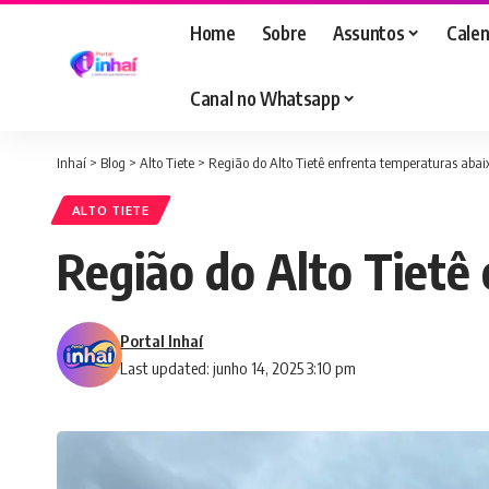
Home
Sobre
Assuntos
Calen
Canal no Whatsapp
Inhaí
>
Blog
>
Alto Tiete
>
Região do Alto Tietê enfrenta temperaturas abai
ALTO TIETE
Região do Alto Tietê
Portal Inhaí
Last updated: junho 14, 2025 3:10 pm