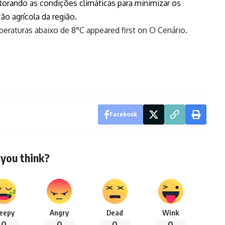
torando as condições climáticas para minimizar os
o agrícola da região.
peraturas abaixo de 8°C
appeared first on
O Cenário
.
Facebook
you think?
leepy
Angry
Dead
Wink
0
0
0
0