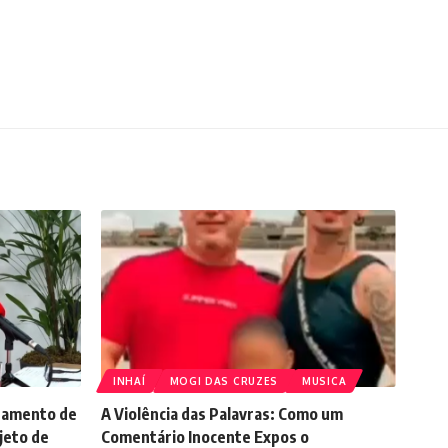
INHAÍ
MOGI DAS CRUZES
MUSICA
lgamento de
A Violência das Palavras: Como um
jeto de
Comentário Inocente Expos o