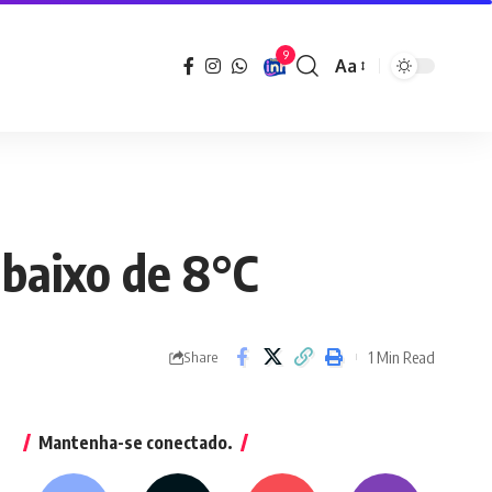
9
Aa
Font
Resizer
abaixo de 8°C
1 Min Read
Share
Mantenha-se conectado.