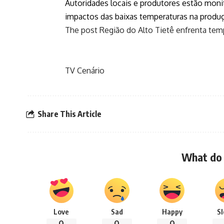
Autoridades locais e produtores estão moni
impactos das baixas temperaturas na produçã
The post
Região do Alto Tietê enfrenta tem
TV Cenário
Share This Article
What do 
Love
Sad
Happy
S
0
0
0