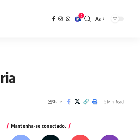
9
Aa
Font
Resizer
ria
5 Min Read
Share
Mantenha-se conectado.