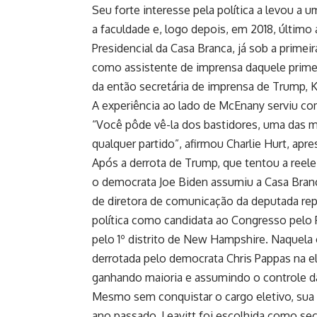
Seu forte interesse pela política a levou a 
a faculdade e, logo depois, em 2018, último
Presidencial da Casa Branca, já sob a primei
como assistente de imprensa daquele primei
da então secretária de imprensa de Trump, 
A experiência ao lado de McEnany serviu co
“Você pôde vê-la dos bastidores, uma das m
qualquer partido”, afirmou Charlie Hurt, ap
Após a derrota de Trump, que tentou a reel
o democrata Joe Biden assumiu a Casa Branc
de diretora de comunicação da deputada repu
política como candidata ao Congresso pelo 
pelo 1º distrito de New Hampshire. Naquela 
derrotada pelo democrata Chris Pappas na e
ganhando maioria e assumindo o controle 
Mesmo sem conquistar o cargo eletivo, sua
ano passado, Leavitt foi escolhida como se