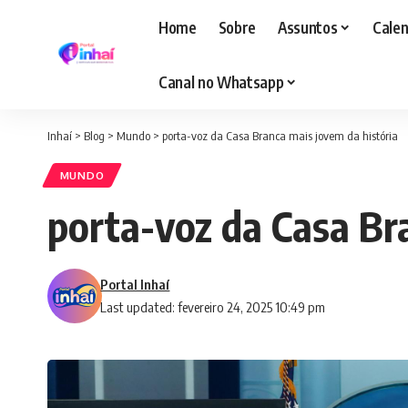
Home
Sobre
Assuntos
Calen
Canal no Whatsapp
Inhaí
>
Blog
>
Mundo
>
porta-voz da Casa Branca mais jovem da história
MUNDO
porta-voz da Casa Br
Portal Inhaí
Last updated: fevereiro 24, 2025 10:49 pm