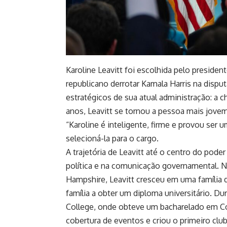
Karoline Leavitt foi escolhida pelo presi
republicano derrotar Kamala Harris na dispu
estratégicos de sua atual administração: a c
anos, Leavitt se tornou a pessoa mais jovem
“Karoline é inteligente, firme e provou ser
selecioná-la para o cargo.
A trajetória de Leavitt até o centro do po
política e na comunicação governamental. N
Hampshire, Leavitt cresceu em uma família 
família a obter um diploma universitário. D
College, onde obteve um bacharelado em Com
cobertura de eventos e criou o primeiro clu