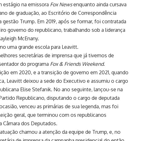
um estágio na emissora
Fox News
enquanto ainda cursava
 ano de graduação, ao Escritório de Correspondência
ra gestão Trump. Em 2019, após se formar, foi contratada
ro governo do republicano, trabalhando sob a liderança
Kayleigh McEnany.
mo uma grande escola para Leavitt.
elhores secretárias de imprensa que já tivemos de
resentador do programa
Fox & Friends Weekend
.
eição em 2020, e a transição de governo em 2021, quando
a, Leavitt deixou a sede do Executivo e assumiu o cargo
blicana Elise Stefanik. No ano seguinte, lançou-se na
Partido Republicano, disputando o cargo de deputada
ocasião, venceu as primárias de sua legenda, mas foi
leição geral, que terminou com os republicanos
da Câmara dos Deputados.
 atuação chamou a atenção da equipe de Trump, e, no
cretária de imprensa da campanha presidencial do então