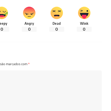
leepy
Angry
Dead
Wink
0
0
0
0
 são marcados com
*