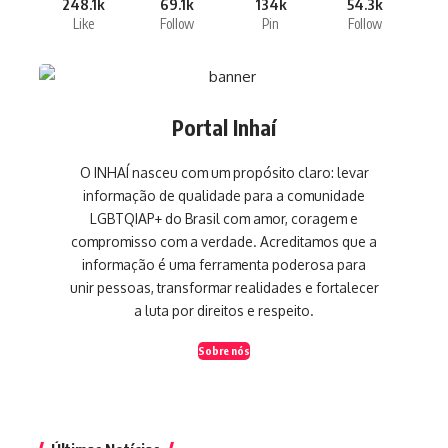
248.1k
69.1k
134k
54.3k
Like
Follow
Pin
Follow
Portal Inhaí
O INHAÍ nasceu com um propósito claro: levar
informação de qualidade para a comunidade
LGBTQIAP+ do Brasil com amor, coragem e
compromisso com a verdade. Acreditamos que a
informação é uma ferramenta poderosa para
unir pessoas, transformar realidades e fortalecer
a luta por direitos e respeito.
Sobre nós