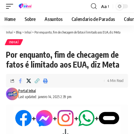
Aa
Font
Resizer
Home
Sobre
Assuntos
Calendario de Paradas
Colun
Inhaí
>
Blog
>
Inhaí
>
Por enquanto, fim de checagem de fatos é limitado aos EUA, diz Meta
INHAÍ
Por enquanto, fim de checagem de
fatos é limitado aos EUA, diz Meta
4 Min Read
Portal Inhaí
Last updated: janeiro 14, 2025 2:39 pm