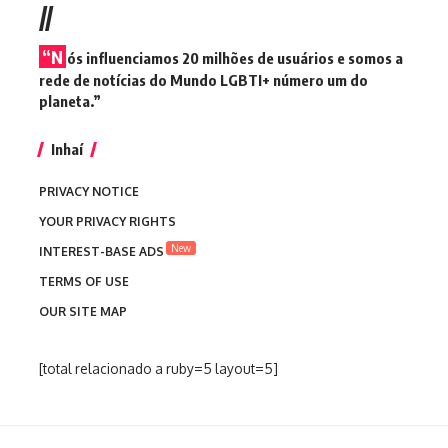
//
“N
ós influenciamos 20 milhões de usuários e somos a
rede de notícias do Mundo LGBTI+ número um do
planeta.”
Inhaí
PRIVACY NOTICE
YOUR PRIVACY RIGHTS
New
INTEREST-BASE ADS
TERMS OF USE
OUR SITE MAP
[total relacionado a ruby=5 layout=5]