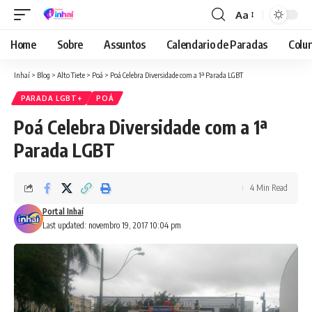
Aa
Font
Resizer
Home
Sobre
Assuntos
Calendario de Paradas
Colun
Inhaí
>
Blog
>
Alto Tiete
>
Poá
>
Poá Celebra Diversidade com a 1ª Parada LGBT
PARADA LGBT+
POÁ
Poá Celebra Diversidade com a 1ª
Parada LGBT
4 Min Read
Portal Inhaí
Last updated: novembro 19, 2017 10:04 pm