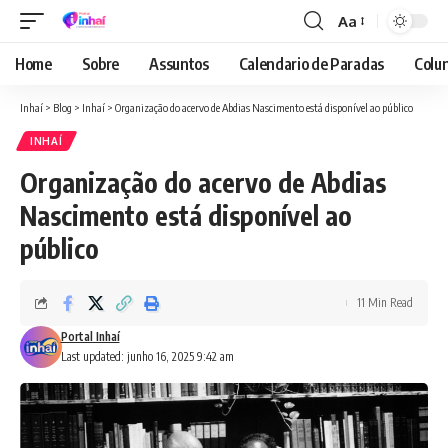
Aa
Font
Resizer
Home
Sobre
Assuntos
Calendario de Paradas
Colun
Inhaí
>
Blog
>
Inhaí
>
Organização do acervo de Abdias Nascimento está disponível ao público
INHAÍ
Organização do acervo de Abdias
Nascimento está disponível ao
público
11 Min Read
Portal Inhaí
Last updated: junho 16, 2025 9:42 am