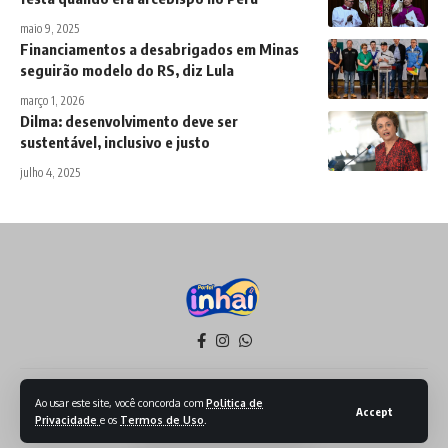
maio 9, 2025
Financiamentos a desabrigados em Minas
seguirão modelo do RS, diz Lula
março 1, 2026
Dilma: desenvolvimento deve ser
sustentável, inclusivo e justo
julho 4, 2025
Política de Privacidade
Termos de Serviço
Ao usar este site, você concorda com
Politica de
Accept
Privacidade
e os
Termos de Uso
.
Todos os Direitos reservados - 2026 - Produzido por Sept Mídia