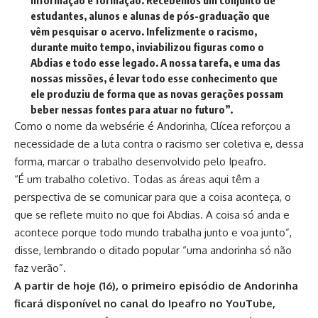
informação e formação. Recebemos um conjunto de
estudantes, alunos e alunas de pós-graduação que
vêm pesquisar o acervo. Infelizmente o racismo,
durante muito tempo, inviabilizou figuras como o
Abdias e todo esse legado. A nossa tarefa, e uma das
nossas missões, é levar todo esse conhecimento que
ele produziu de forma que as novas gerações possam
beber nessas fontes para atuar no futuro”.
Como o nome da websérie é Andorinha, Clícea reforçou a
necessidade de a luta contra o racismo ser coletiva e, dessa
forma, marcar o trabalho desenvolvido pelo Ipeafro.
“É um trabalho coletivo. Todas as áreas aqui têm a
perspectiva de se comunicar para que a coisa aconteça, o
que se reflete muito no que foi Abdias. A coisa só anda e
acontece porque todo mundo trabalha junto e voa junto”,
disse, lembrando o ditado popular “uma andorinha só não
faz verão”.
A partir de hoje (16), o primeiro episódio de Andorinha
ficará disponível no
canal do Ipeafro no YouTube
,