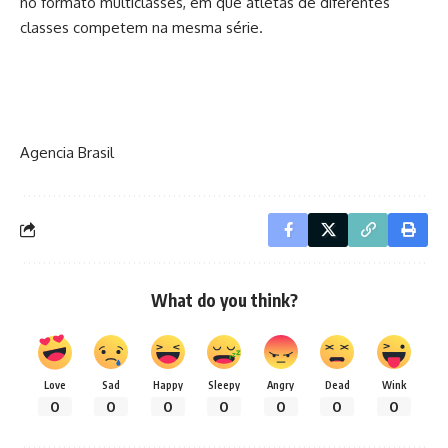
no formato multiclasses, em que atletas de diferentes
classes competem na mesma série.
Agencia Brasil
What do you think?
Love
Sad
Happy
Sleepy
Angry
Dead
Wink
0
0
0
0
0
0
0