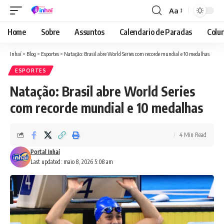
Aa
Font
Resizer
Home
Sobre
Assuntos
Calendario de Paradas
Colun
Inhaí
>
Blog
>
Esportes
>
Natação: Brasil abre World Series com recorde mundial e 10 medalhas
ESPORTES
Natação: Brasil abre World Series
com recorde mundial e 10 medalhas
4 Min Read
Portal Inhaí
Last updated: maio 8, 2026 5:08 am