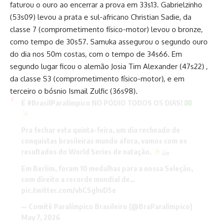
faturou o ouro ao encerrar a prova em 33s13. Gabrielzinho
(53s09) levou a prata e sul-africano Christian Sadie, da
classe 7 (comprometimento físico-motor) levou o bronze,
como tempo de 30s57. Samuka assegurou o segundo ouro
do dia nos 50m costas, com o tempo de 34s66. Em
segundo lugar ficou o alemão Josia Tim Alexander (47s22) ,
da classe S3 (comprometimento físico-motor), e em
terceiro o bósnio Ismail Zulfic (36s98).
É
#BrasilParalímpico
NO PÓDIO TODOS OS DIAS!
Pra fechar esta quinta-feira, um dia recheado de
conquistas brasileiras mundo afora, vamos com os
resultados do World Series de natação.
Em Berlim, foram 10 medalhas para a nossa Seleção,
com direito a recorde mundial de…
pic.twitter.com/vhCSghvD5e
— Comitê Paralímpico Brasileiro (@BraParalimpico)
May 7, 2026