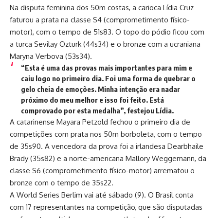
Na disputa feminina dos 50m costas, a carioca Lídia Cruz
faturou a prata na classe S4 (comprometimento físico-
motor), com o tempo de 51s83. O topo do pódio ficou com
a turca Sevilay Ozturk (44s34) e o bronze com a ucraniana
Maryna Verbova (53s34).
“Esta é uma das provas mais importantes para mim e
caiu logo no primeiro dia. Foi uma forma de quebrar o
gelo cheia de emoções. Minha intenção era nadar
próximo do meu melhor e isso foi feito. Está
comprovado por esta medalha”, festejou Lídia.
A catarinense Mayara Petzold fechou o primeiro dia de
competições com prata nos 50m borboleta, com o tempo
de 35s90. A vencedora da prova foi a irlandesa Dearbhaile
Brady (35s82) e a norte-americana Mallory Weggemann, da
classe S6 (comprometimento físico-motor) arrematou o
bronze com o tempo de 35s22.
A World Series Berlim vai até sábado (9). O Brasil conta
com 17 representantes na competição, que são disputadas