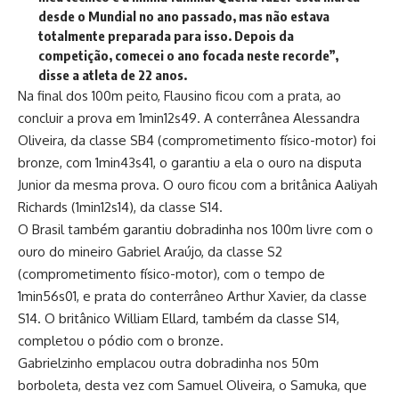
desde o Mundial no ano passado, mas não estava
totalmente preparada para isso. Depois da
competição, comecei o ano focada neste recorde”,
disse a atleta de 22 anos.
Na final dos 100m peito, Flausino ficou com a prata, ao
concluir a prova em 1min12s49. A conterrânea Alessandra
Oliveira, da classe SB4 (comprometimento físico-motor) foi
bronze, com 1min43s41, o garantiu a ela o ouro na disputa
Junior da mesma prova. O ouro ficou com a britânica Aaliyah
Richards (1min12s14), da classe S14.
O Brasil também garantiu dobradinha nos 100m livre com o
ouro do mineiro Gabriel Araújo, da classe S2
(comprometimento físico-motor), com o tempo de
1min56s01, e prata do conterrâneo Arthur Xavier, da classe
S14. O britânico William Ellard, também da classe S14,
completou o pódio com o bronze.
Gabrielzinho emplacou outra dobradinha nos 50m
borboleta, desta vez com Samuel Oliveira, o Samuka, que