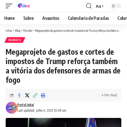
Aa
Font
Resizer
Home
Sobre
Assuntos
Calendario de Paradas
Colun
Inhaí
>
Blog
>
Mundo
>
Megaprojeto de gastos e cortes de impostos de Trump reforça também a vitória dos defensores de armas de fogo
MUNDO
Megaprojeto de gastos e cortes de
impostos de Trump reforça também
a vitória dos defensores de armas de
fogo
4 Min Read
Portal Inhaí
Last updated: julho 4, 2025 10:09 am