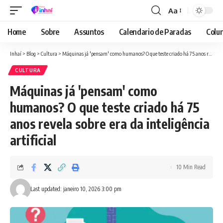
Aa
Font
Resizer
Home
Sobre
Assuntos
Calendario de Paradas
Colun
Inhaí
>
Blog
>
Cultura
>
Máquinas já 'pensam' como humanos? O que teste criado há 75 anos revela sobre era da inteligência artificial
CULTURA
Máquinas já 'pensam' como
humanos? O que teste criado há 75
anos revela sobre era da inteligência
artificial
10 Min Read
Last updated: janeiro 10, 2026 3:00 pm