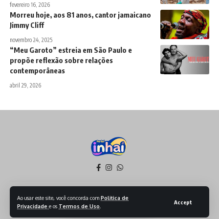
fevereiro 16, 2026
Morreu hoje, aos 81 anos, cantor jamaicano
Jimmy Cliff
novembro 24, 2025
“Meu Garoto” estreia em São Paulo e
propõe reflexão sobre relações
contemporâneas
abril 29, 2026
Política de Privacidade
Termos de Serviço
Ao usar este site, você concorda com
Politica de
Accept
Privacidade
e os
Termos de Uso
.
Todos os Direitos reservados - 2026 - Produzido por Sept Mídia