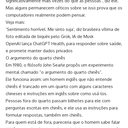
significativamente mais vezes do que as pessoas”, diz ele.
Mas alguns permanecem céticos sobre se isso prova que os
computadores realmente podem pensar.
Veja mais:
‘Sentimento horrível. Me sinto suja’, diz brasileira vítima de
foto editada de biquíni pelo Grok, IA de Musk
OpenAI lança ChatGPT Health, para responder sobre saúde,
e promete manter dados privados
O argumento do quarto chinês
Em 1980, o filósofo John Searle propôs um experimento
mental chamado “o argumento do quarto chinês”.
Ele funciona assim: um homem inglês que não entende
chinês é trancado em um quarto com alguns caracteres
chineses e instruções em inglês sobre como usá-los.
Pessoas fora do quarto passam bilhetes para ele com
perguntas escritas em chinês, e ele usa as instruções para
formular respostas, também em chinês.
Para quem está de fora, pareceria que o homem sabe falar