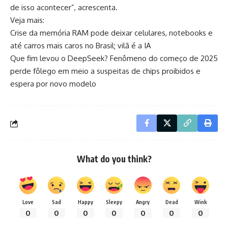
de isso acontecer”, acrescenta.
Veja mais:
Crise da memória RAM pode deixar celulares, notebooks e
até carros mais caros no Brasil; vilã é a IA
Que fim levou o DeepSeek? Fenômeno do começo de 2025
perde fôlego em meio a suspeitas de chips proibidos e
espera por novo modelo
What do you think?
Love
Sad
Happy
Sleepy
Angry
Dead
Wink
0
0
0
0
0
0
0