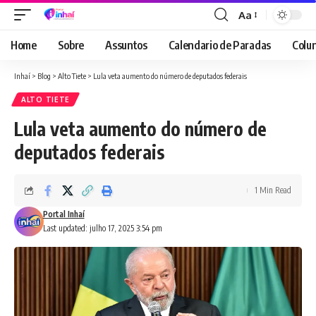
Aa
Font
Resizer
Home
Sobre
Assuntos
Calendario de Paradas
Colun
Inhaí
>
Blog
>
Alto Tiete
>
Lula veta aumento do número de deputados federais
ALTO TIETE
Lula veta aumento do número de
deputados federais
1 Min Read
Portal Inhaí
Last updated: julho 17, 2025 3:54 pm