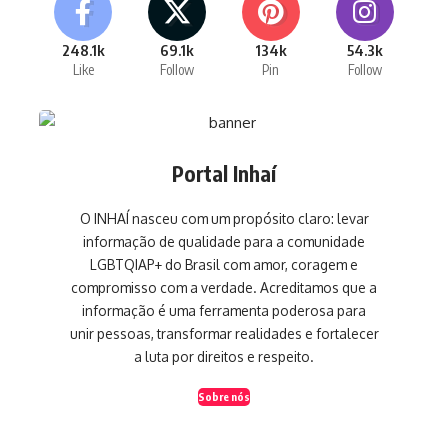
248.1k
69.1k
134k
54.3k
Like
Follow
Pin
Follow
Portal Inhaí
O INHAÍ nasceu com um propósito claro: levar
informação de qualidade para a comunidade
LGBTQIAP+ do Brasil com amor, coragem e
compromisso com a verdade. Acreditamos que a
informação é uma ferramenta poderosa para
unir pessoas, transformar realidades e fortalecer
a luta por direitos e respeito.
Sobre nós