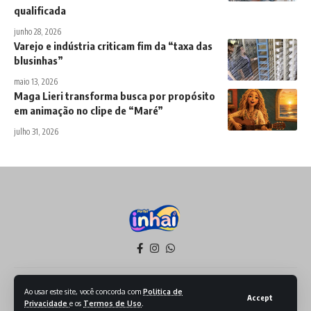
qualificada
junho 28, 2026
Varejo e indústria criticam fim da “taxa das
blusinhas”
maio 13, 2026
Maga Lieri transforma busca por propósito
em animação no clipe de “Maré”
julho 31, 2026
Política de Privacidade
Termos de Serviço
Ao usar este site, você concorda com
Politica de
Accept
Privacidade
e os
Termos de Uso
.
Todos os Direitos reservados - 2026 - Produzido por Sept Mídia