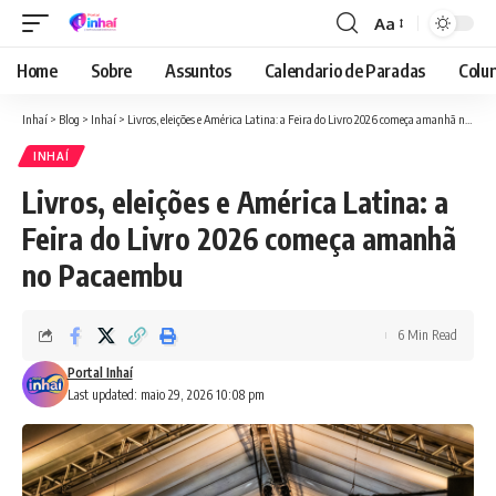
Aa
Font
Resizer
Home
Sobre
Assuntos
Calendario de Paradas
Colun
Inhaí
>
Blog
>
Inhaí
>
Livros, eleições e América Latina: a Feira do Livro 2026 começa amanhã no Pacaembu
INHAÍ
Livros, eleições e América Latina: a
Feira do Livro 2026 começa amanhã
no Pacaembu
6 Min Read
Portal Inhaí
Last updated: maio 29, 2026 10:08 pm