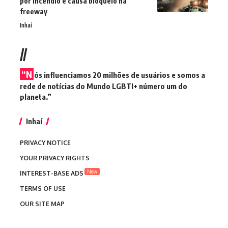
por incêndio e causa bloqueio na
freeway
Inhaí
//
“N
ós influenciamos 20 milhões de usuários e somos a
rede de notícias do Mundo LGBTI+ número um do
planeta.”
Inhaí
PRIVACY NOTICE
YOUR PRIVACY RIGHTS
New
INTEREST-BASE ADS
TERMS OF USE
OUR SITE MAP