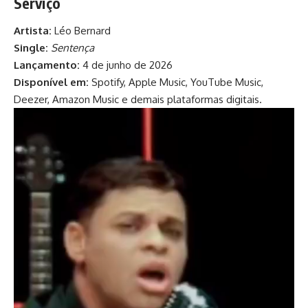
Serviço
Artista:
Léo Bernard
Single:
Sentença
Lançamento:
4 de junho de 2026
Disponível em:
Spotify, Apple Music, YouTube Music,
Deezer, Amazon Music e demais plataformas digitais.