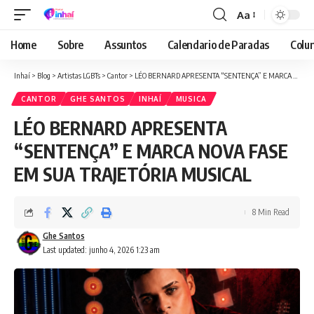
Aa
Font
Resizer
Home
Sobre
Assuntos
Calendario de Paradas
Colun
Inhaí
>
Blog
>
Artistas LGBTs
>
Cantor
>
LÉO BERNARD APRESENTA “SENTENÇA” E MARCA NOVA FASE EM SUA TRAJETÓRIA MUSICAL
CANTOR
GHE SANTOS
INHAÍ
MUSICA
LÉO BERNARD APRESENTA
“SENTENÇA” E MARCA NOVA FASE
EM SUA TRAJETÓRIA MUSICAL
8 Min Read
Ghe Santos
Last updated: junho 4, 2026 1:23 am