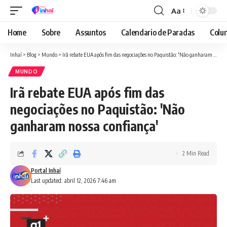
Aa
Font
Resizer
Home
Sobre
Assuntos
Calendario de Paradas
Colun
Inhaí
>
Blog
>
Mundo
>
Irã rebate EUA após fim das negociações no Paquistão: 'Não ganharam nossa confiança'
MUNDO
Irã rebate EUA após fim das
negociações no Paquistão: 'Não
ganharam nossa confiança'
2 Min Read
Portal Inhaí
Last updated: abril 12, 2026 7:46 am