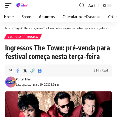
Aa
Font
Resizer
Home
Sobre
Assuntos
Calendario de Paradas
Colun
Inhaí
>
Blog
>
Cultura
>
Ingressos The Town: pré-venda para festival começa nesta terça-feira
CULTURA
MUSICA
Ingressos The Town: pré-venda para
festival começa nesta terça-feira
3 Min Read
Portal Inhaí
Last updated: maio 20, 2025 3:24 am