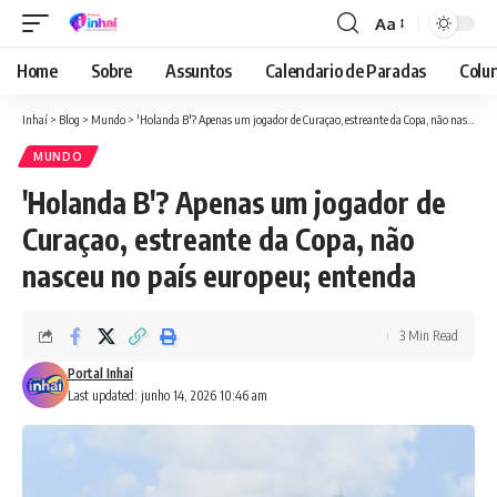
Aa
Font
Resizer
Home
Sobre
Assuntos
Calendario de Paradas
Colun
Inhaí
>
Blog
>
Mundo
>
'Holanda B'? Apenas um jogador de Curaçao, estreante da Copa, não nasceu no país europeu; entenda
MUNDO
'Holanda B'? Apenas um jogador de
Curaçao, estreante da Copa, não
nasceu no país europeu; entenda
3 Min Read
Portal Inhaí
Last updated: junho 14, 2026 10:46 am