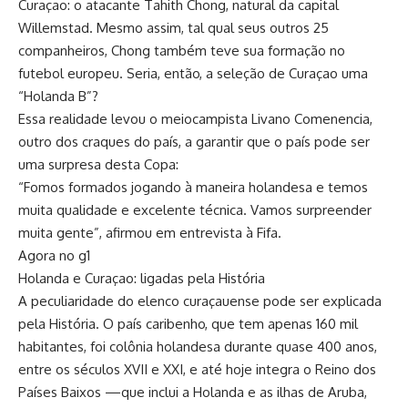
Curaçao: o atacante Tahith Chong, natural da capital
Willemstad. Mesmo assim, tal qual seus outros 25
companheiros, Chong também teve sua formação no
futebol europeu. Seria, então, a seleção de Curaçao uma
“Holanda B”?
Essa realidade levou o meiocampista Livano Comenencia,
outro dos craques do país, a garantir que o país pode ser
uma surpresa desta Copa:
“Fomos formados jogando à maneira holandesa e temos
muita qualidade e excelente técnica. Vamos surpreender
muita gente”, afirmou em entrevista à Fifa.
Agora no g1
Holanda e Curaçao: ligadas pela História
A peculiaridade do elenco curaçauense pode ser explicada
pela História. O país caribenho, que tem apenas 160 mil
habitantes, foi colônia holandesa durante quase 400 anos,
entre os séculos XVII e XXI, e até hoje integra o Reino dos
Países Baixos —que inclui a Holanda e as ilhas de Aruba,