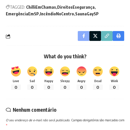
TAGGED:
ChilliEmChamas
DireitosEsegurança
EmergênciaEmSP
IncêndioNoCentro
SaunaGaySP
What do you think?
Love
Sad
Happy
Sleepy
Angry
Dead
Wink
0
0
0
0
0
0
0
Nenhum comentário
O seu endereço de e-mail não será publicado.
Campos obrigatórios são marcados com
*