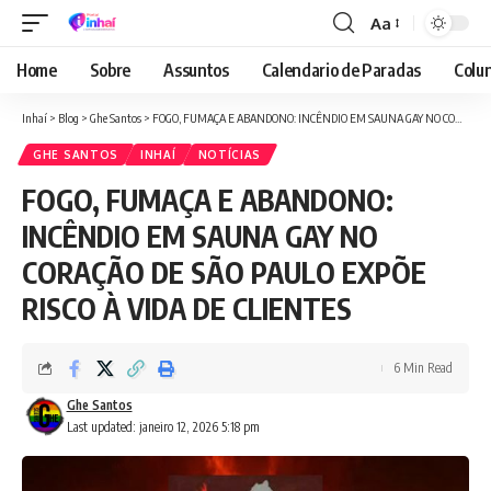
Aa
Font
Resizer
Home
Sobre
Assuntos
Calendario de Paradas
Colun
Inhaí
>
Blog
>
Ghe Santos
>
FOGO, FUMAÇA E ABANDONO: INCÊNDIO EM SAUNA GAY NO CORAÇÃO DE SÃO PAULO EXPÕE RISCO À VIDA DE CLIENTES
GHE SANTOS
INHAÍ
NOTÍCIAS
FOGO, FUMAÇA E ABANDONO:
INCÊNDIO EM SAUNA GAY NO
CORAÇÃO DE SÃO PAULO EXPÕE
RISCO À VIDA DE CLIENTES
6 Min Read
Ghe Santos
Last updated: janeiro 12, 2026 5:18 pm