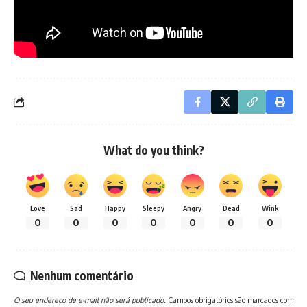
Por Midia Ninja
What do you think?
Love
Sad
Happy
Sleepy
Angry
Dead
Wink
0
0
0
0
0
0
0
Nenhum comentário
O seu endereço de e-mail não será publicado.
Campos obrigatórios são marcados com