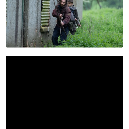
Por Lilianna Bernartt
Vinte e três anos depois de reinventar o gênero distópico
com uma câmera digital de baixa resolução, ruas desertas
de Londres e o desespero cru de um homem acordando no
fim do mundo, Danny Boyle (diretor), Alex Garland
(roteirista), Anthony Dod Mantle (diretor de fotografia) e o
próprio Cillian Murphy (protagonista do primeiro filme e um
dos produtores deste) voltam ao universo devastado de
Extermínio
. Mas que fique claro:
Extermínio: A Evolução
é