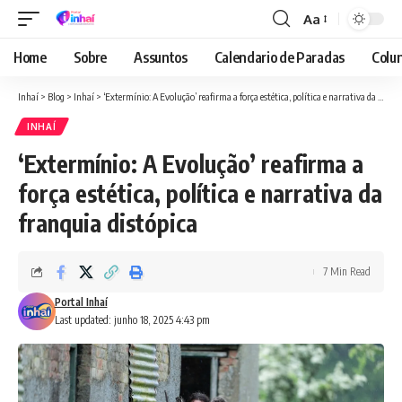
Aa
Font
Resizer
Home
Sobre
Assuntos
Calendario de Paradas
Colun
Inhaí
>
Blog
>
Inhaí
>
‘Extermínio: A Evolução’ reafirma a força estética, política e narrativa da franquia distópica
INHAÍ
‘Extermínio: A Evolução’ reafirma a
força estética, política e narrativa da
franquia distópica
7 Min Read
Portal Inhaí
Last updated: junho 18, 2025 4:43 pm