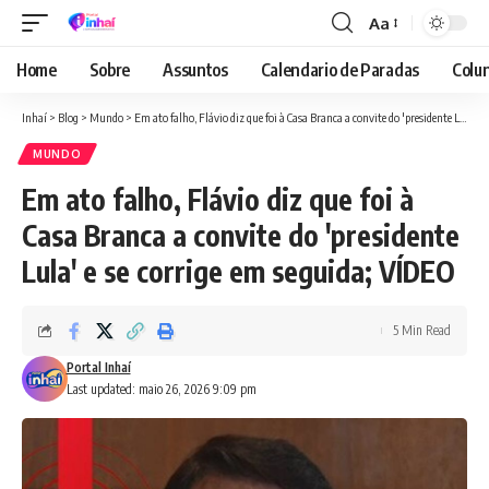
Aa
Font
Resizer
Home
Sobre
Assuntos
Calendario de Paradas
Colun
Inhaí
>
Blog
>
Mundo
>
Em ato falho, Flávio diz que foi à Casa Branca a convite do 'presidente Lula' e se corrige em seguida; VÍDEO
MUNDO
Em ato falho, Flávio diz que foi à
Casa Branca a convite do 'presidente
Lula' e se corrige em seguida; VÍDEO
5 Min Read
Portal Inhaí
Last updated: maio 26, 2026 9:09 pm