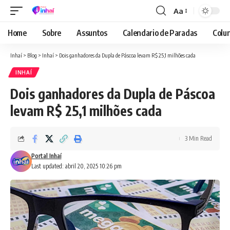
Aa
Font
Resizer
Home
Sobre
Assuntos
Calendario de Paradas
Colun
Inhaí
>
Blog
>
Inhaí
>
Dois ganhadores da Dupla de Páscoa levam R$ 25,1 milhões cada
INHAÍ
Dois ganhadores da Dupla de Páscoa
levam R$ 25,1 milhões cada
3 Min Read
Portal Inhaí
Last updated: abril 20, 2025 10:26 pm