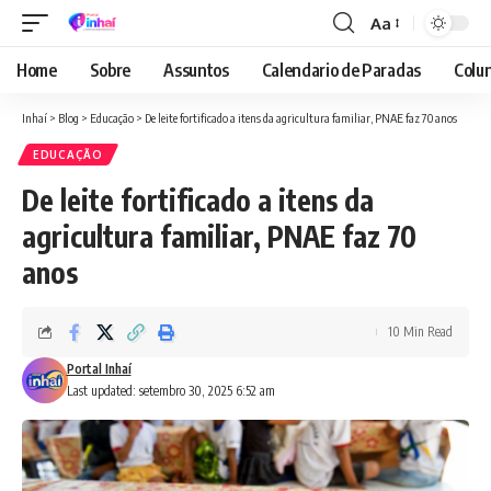
Aa
Font
Resizer
Home
Sobre
Assuntos
Calendario de Paradas
Colun
Inhaí
>
Blog
>
Educação
>
De leite fortificado a itens da agricultura familiar, PNAE faz 70 anos
EDUCAÇÃO
De leite fortificado a itens da
agricultura familiar, PNAE faz 70
anos
10 Min Read
Portal Inhaí
Last updated: setembro 30, 2025 6:52 am