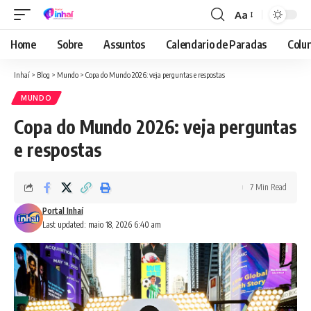
Aa
Font
Resizer
Home
Sobre
Assuntos
Calendario de Paradas
Colun
Inhaí
>
Blog
>
Mundo
>
Copa do Mundo 2026: veja perguntas e respostas
MUNDO
Copa do Mundo 2026: veja perguntas
e respostas
7 Min Read
Portal Inhaí
Last updated: maio 18, 2026 6:40 am