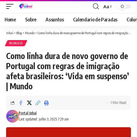
Aa
Font
Resizer
Home
Sobre
Assuntos
Calendario de Paradas
Colun
Inhaí
>
Blog
>
Mundo
>
Como linha dura de novo governo de Portugal com regras de imigração afeta brasileiros: ‘Vida em suspenso’ | Mundo
MUNDO
Como linha dura de novo governo de
Portugal com regras de imigração
afeta brasileiros: ‘Vida em suspenso’
| Mundo
1 Min Read
Portal Inhaí
Last updated: julho 3, 2025 7:29 am