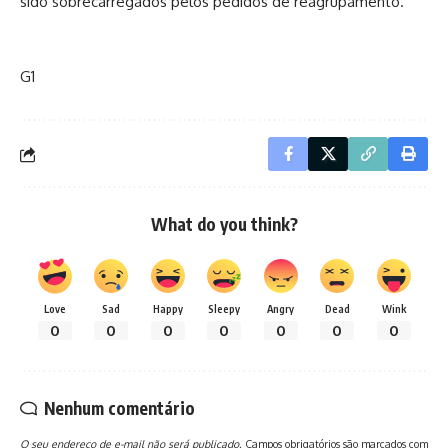
sido sobrecarregados pelos pedidos de reagrupamento.
G1
What do you think?
Love
Sad
Happy
Sleepy
Angry
Dead
Wink
0
0
0
0
0
0
0
Nenhum comentário
O seu endereço de e-mail não será publicado.
Campos obrigatórios são marcados com