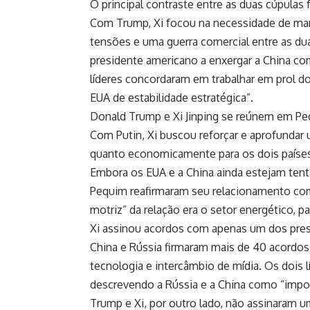
O principal contraste entre as duas cúpulas
Com Trump, Xi focou na necessidade de man
tensões e uma guerra comercial entre as d
presidente americano a enxergar a China co
líderes concordaram em trabalhar em prol d
EUA de estabilidade estratégica”.
Donald Trump e Xi Jinping se reúnem em Pe
Com Putin, Xi buscou reforçar e aprofundar 
quanto economicamente para os dois paíse
Embora os EUA e a China ainda estejam tent
Pequim reafirmaram seu relacionamento como
motriz” da relação era o setor energético, p
Xi assinou acordos com apenas um dos pre
China e Rússia firmaram mais de 40 acordo
tecnologia e intercâmbio de mídia. Os dois
descrevendo a Rússia e a China como “impo
Trump e Xi, por outro lado, não assinaram 