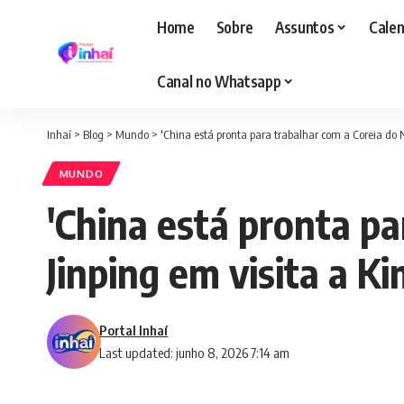
Home
Sobre
Assuntos
Calen
Canal no Whatsapp
Inhaí
>
Blog
>
Mundo
>
'China está pronta para trabalhar com a Coreia do N
MUNDO
'China está pronta pa
Jinping em visita a K
Portal Inhaí
Last updated: junho 8, 2026 7:14 am