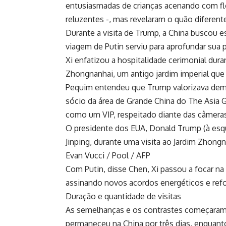
entusiasmadas de crianças acenando com f
reluzentes -, mas revelaram o quão diferente
Durante a visita de Trump, a China buscou e
viagem de Putin serviu para aprofundar sua p
Xi enfatizou a hospitalidade cerimonial dura
Zhongnanhai, um antigo jardim imperial que
Pequim entendeu que Trump valorizava demo
sócio da área de Grande China do The Asia Gr
como um VIP, respeitado diante das câmeras
O presidente dos EUA, Donald Trump (à esqu
Jinping, durante uma visita ao Jardim Zhon
Evan Vucci / Pool / AFP
Com Putin, disse Chen, Xi passou a focar na
assinando novos acordos energéticos e refor
Duração e quantidade de visitas
As semelhanças e os contrastes começaram 
permaneceu na China por três dias, enquanto 