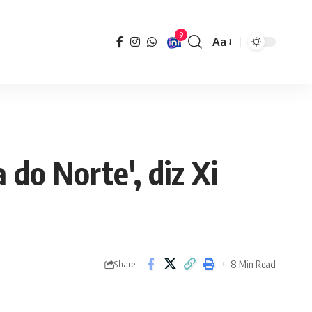
9
Aa
Font
Resizer
 do Norte', diz Xi
8 Min Read
Share