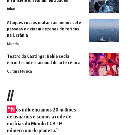
insuficiente, avaliam entidades
Inhaí
Ataques russos matam ao menos sete
pessoas e deixam dezenas de feridos
na Ucrânia
Mundo
Teatro da Caatinga: Bahia sedia
encontro internacional de arte cênica
Cultura
Musica
//
“N
ós influenciamos 20 milhões
de usuários e somos a rede de
notícias do Mundo LGBTI+
número um do planeta.”