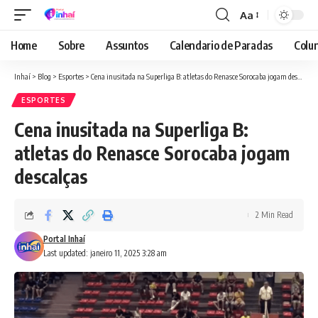
Aa
Font
Resizer
Home
Sobre
Assuntos
Calendario de Paradas
Colun
Inhaí
>
Blog
>
Esportes
>
Cena inusitada na Superliga B: atletas do Renasce Sorocaba jogam descalças
ESPORTES
Cena inusitada na Superliga B:
atletas do Renasce Sorocaba jogam
descalças
2 Min Read
Portal Inhaí
Last updated: janeiro 11, 2025 3:28 am