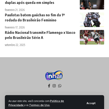
duplas após queda em simples
fevereiro 21, 2026
Paulistas batem gaúchas no fim da 1ª
rodada do Brasileirão Feminino
fevereiro 17, 2026
Rádio Nacional transmite Flamengo x Vasco
pelo Brasileirão Série A
setembro 22, 2025
Política de Privacidade
Termos de Serviço
Ao usar este site, você concorda com
Politica de
Accept
Privacidade
e os
Termos de Uso
.
Todos os Direitos reservados - 2026 - Produzido por Sept Mídia