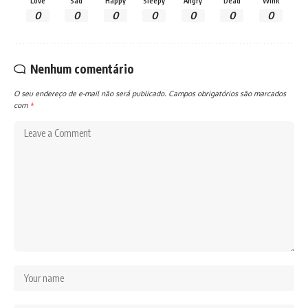
Love
Sad
Happy
Sleepy
Angry
Dead
Wink
0
0
0
0
0
0
0
Nenhum comentário
O seu endereço de e-mail não será publicado.
Campos obrigatórios são marcados
com
*