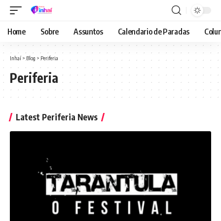
Home
Sobre
Assuntos
Calendario de Paradas
Colun
Inhaí
>
Blog
>
Periferia
Periferia
Latest Periferia News