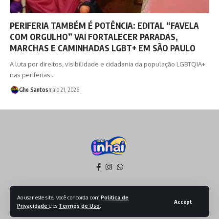
PERIFERIA TAMBÉM É POTÊNCIA: EDITAL “FAVELA
COM ORGULHO” VAI FORTALECER PARADAS,
MARCHAS E CAMINHADAS LGBT+ EM SÃO PAULO
A luta por direitos, visibilidade e cidadania da população LGBTQIA+
nas periferias…
Ghe Santos
maio 21, 2026
Política de Privacidade
Termos de Serviço
Ao usar este site, você concorda com
Politica de
Accept
Privacidade
e os
Termos de Uso
.
Todos os Direitos reservados - 2026 - Produzido por Sept Mídia