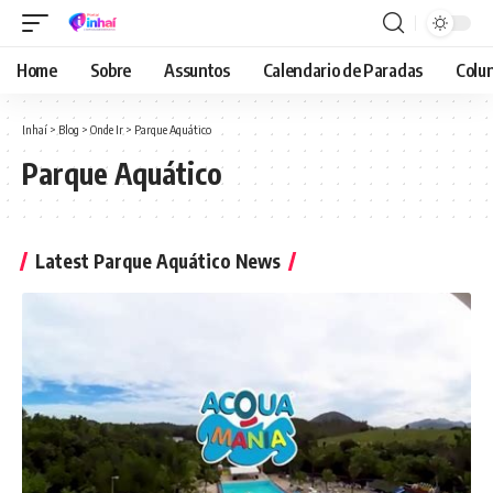
Home
Sobre
Assuntos
Calendario de Paradas
Colun
Inhaí
>
Blog
>
Onde Ir
>
Parque Aquático
Parque Aquático
Latest Parque Aquático News