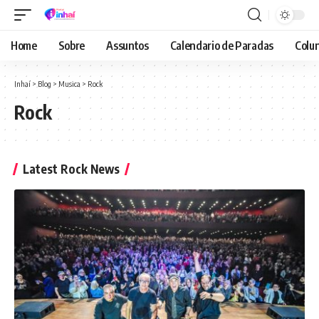
Home
Sobre
Assuntos
Calendario de Paradas
Colun
Inhaí
>
Blog
>
Musica
>
Rock
Rock
Latest Rock News